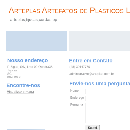
Arteplas Artefatos de Plasticos 
arteplas,tijucas,cordas,pp
Nosso endereço
Entre em Contato
R Bigua, S/N, Lote 02 Quadra38,
(48) 30147770
Tijucas
SC
administrativo@arteplas.com.br
88200000
Envie-nos uma pergunt
Encontre-nos
Nome
Visualizar o mapa
Endereço
Pergunta